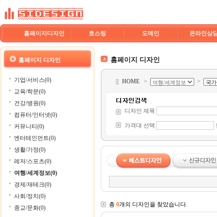
홈페이지디자인
호스팅
도메인
온라인상
홈페이지 디자인
홈페이지 디자인
기업/서비스(0)
HOME
>
>
교육/학문(0)
건강/병원(0)
디자인 제목
컴퓨터/인터넷(0)
가격대 선택
커뮤니티(0)
엔터테인먼트(0)
생활/가정(0)
레저/스포츠(0)
여행/세계정보(0)
경제/재테크(0)
사회/정치(0)
총
0
개의 디자인을 찾았습니다.
종교/문화(0)